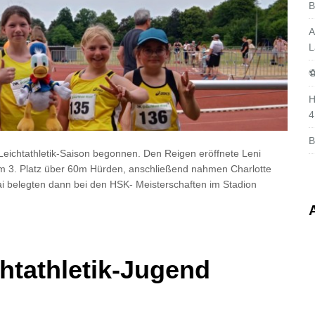
B
A
L
⚽
H
4
B
e Leichtathletik-Saison begonnen. Den Reigen eröffnete Leni
em 3. Platz über 60m Hürden, anschließend nahmen Charlotte
Mai belegten dann bei den HSK- Meisterschaften im Stadion
chtathletik-Jugend