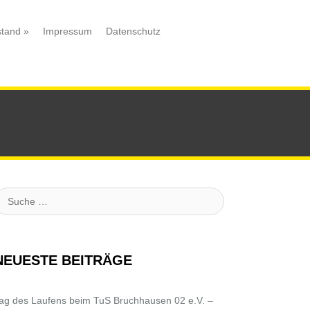
stand
»
Impressum
Datenschutz
uche
NEUESTE BEITRÄGE
ag des Laufens beim TuS Bruchhausen 02 e.V. –