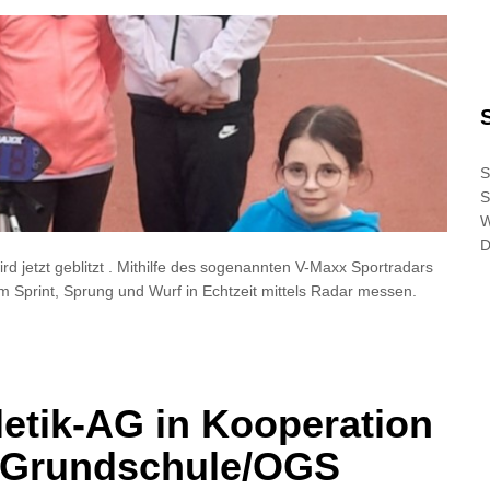
S
S
D
ird jetzt geblitzt . Mithilfe des sogenannten V-Maxx Sportradars
m Sprint, Sprung und Wurf in Echtzeit mittels Radar messen.
hletik-AG in Kooperation
n-Grundschule/OGS