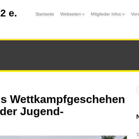
2 e.
Startseite
Webseiten
»
Mitglieder Infos
»
Vor
S
:
ins Wettkampfgeschehen
 der Jugend-
T