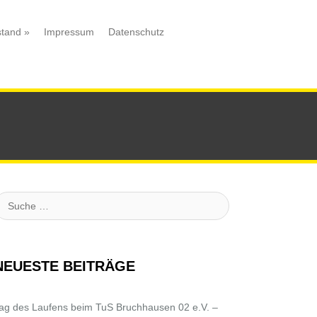
stand
»
Impressum
Datenschutz
uche
NEUESTE BEITRÄGE
ag des Laufens beim TuS Bruchhausen 02 e.V. –