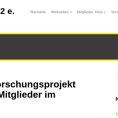
2 e.
Startseite
Webseiten
»
Mitglieder Infos
»
Vor
S
:
rschungsprojekt
Mitglieder im
T