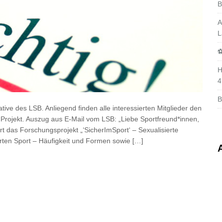
B
A
L
⚽
H
4
B
tive des LSB. Anliegend finden alle interessierten Mitglieder den
Projekt. Auszug aus E-Mail vom LSB: „Liebe Sportfreund*innen,
rt das Forschungsprojekt „‘SicherImSport‘ – Sexualisierte
rten Sport – Häufigkeit und Formen sowie […]