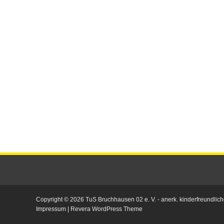
Copyright © 2026
TuS Bruchhausen 02 e. V.
- anerk. kinderfreundlich
Impressum
|
Revera WordPress Theme