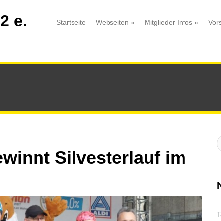
2 e.
Startseite
Webseiten
»
Mitglieder Infos
»
Vor
S
:
winnt Silvesterlauf im
T