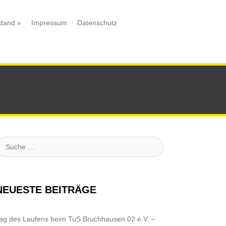
stand
»
Impressum
Datenschutz
uche
NEUESTE BEITRÄGE
ag des Laufens beim TuS Bruchhausen 02 e.V. –