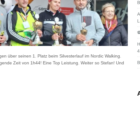
B
A
L
⚽
H
4
en über seinen 1. Platz beim Silvesterlauf im Nordic Walking.
B
gende Zeit von 1h44! Eine Top Leistung. Weiter so Stefan! Und