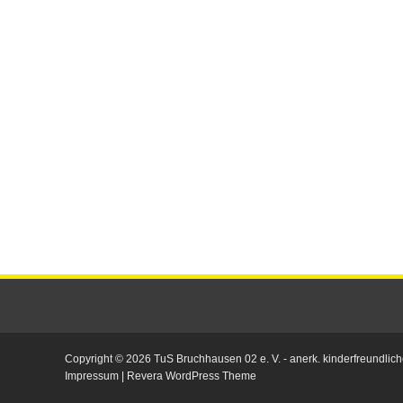
Copyright © 2026
TuS Bruchhausen 02 e. V.
- anerk. kinderfreundlich
Impressum
|
Revera WordPress Theme