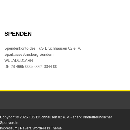
SPENDEN
Spendenkonto des TuS Bruchhausen 02 e. V.
Sparkasse Arnsberg Sundern
WELADED1ARN
DE 28 4665 0005 0024 0044 00
Copyright © 2026
TuS Bruchhausen 02 e. V.
- anerk. kinderfreundlicher
Sportverein.
Impressum
|
Revera WordPress Theme