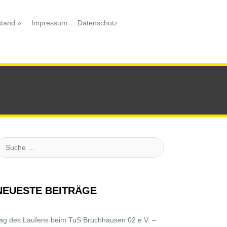
stand
»
Impressum
Datenschutz
uche
NEUESTE BEITRÄGE
ag des Laufens beim TuS Bruchhausen 02 e.V. –