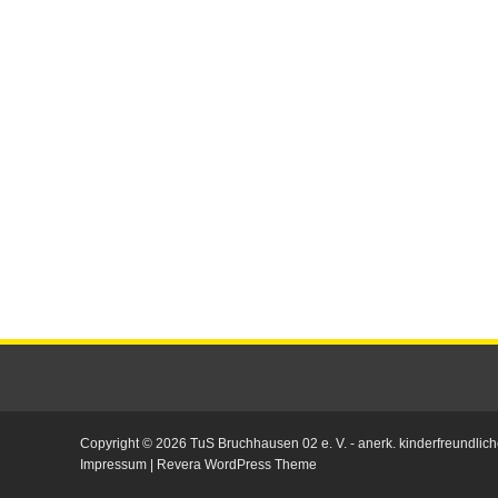
Copyright © 2026
TuS Bruchhausen 02 e. V.
- anerk. kinderfreundlich
Impressum
|
Revera WordPress Theme