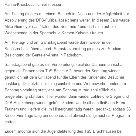
Panna-Knockout Turnier messen.
Am Freitag ging es mit einem Besuch im Nass und der Möglichkeit zur
Absolvierung des DFB-Fußballabzeichens weiter. In diesem Jahr wurde
Mika Niemeyer das “Talent des Sommers” und darf sich auf ein
Wochenende in der Sportschule Kamen-Kaiserau freuen.
Am Freitag- und am Samstagabend wurde dann wieder in der
Schützenhalle übernachtet. Samstagvormittag ging es zur Stadion
Besichtung der Benteler-Arena in Paderborn.
Samstagabend gab es ein Vorbereitungsspiel der Damenmannschaft
gegen die
Damen vom TuS Belecke 2, bevor der Samstag wieder
gemütlich mit dem Grillabend für die Eltern der Kinder und Besucher
ausklang. Die letzten Trainingseinheiten und Wettbewerbe fanden am
Sonntag vormittag statt, ehe am Sonntag Mittag schließlich die
Siegerehrung stattfand. Hier wurden dann wieder zahlreiche Sieger und
DFB-Abzeichengewinner gekürt. Zudem wurde all den fleißigen Eltern,
Trainern und Helfern die im Hintergrund tätig waren, gedankt, sodass 38
Kinder vier Tage lang ein schönes und abwechslungsreiches Programm
hatten.
Zudem möchte sich die Jugendabteilung des TuS Bruchhausen bei