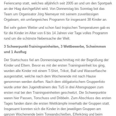
Feriencamp statt, welches alljährlich seit 2005 an und um den Sportpark
an der Hiag durchgeführt wird. Von Donnerstag bis Sonntag bot das
Team um Organisator Jörg Niemeyer mit seinem zuverlässigen
Orgateam, ein umfangreiches Programm für insgesamt 38 Kinder an.
Bei sehr gutem Wetter und schon fast tropischen Temperaturen gab es
für die Kinder im Alter von 6 bis 14 Jahren vier Tage volles Programm
rund um die schönste Nebensache der Welt.
3 Schwerpunkt-Trainingseinheiten, 3 Wettbewerbe, Schwimmen
und 1 Ausflug
Der Startschuss fiel am Donnerstagnachmittag mit der Begrüßung der
Kinder und Eltern. Bevor es mit der ersten Trainingseinheit los ging,
wurden alle Kinder mit einem T-Shirt, Trikot, Ball und Wasserflasche
ausgestattet, welche nach dem Wochenende mit nach Hause
genommen werden durften. Nach dem obligatorischem Gruppenfoto
wurde unter den Jugendtrainern des TuS in drei Altersgruppen zum
ersten mal bei den Trainingseinheiten geschwitzt. Die Schwerpunkte
waren hier Passen, Torschuss und Dribbeln. Zum Abschluss des ersten
Tages fanden dann die ersten Wettkämpfe innerhalb der Gruppen statt.
Insgesamt konnten sich die Kinder in den jeweiligen Gruppen am
ganzen Wochenende beim Torwandschießen, Elferkönig und beim