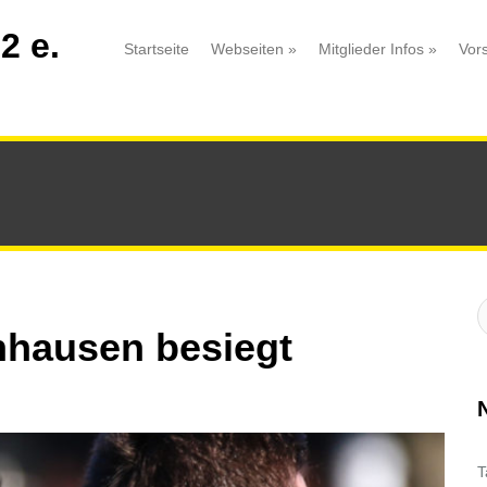
2 e.
Startseite
Webseiten
»
Mitglieder Infos
»
Vor
S
:
hhausen besiegt
T