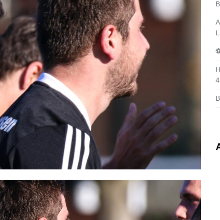
B
A
L
⚽
H
4
B