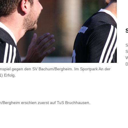
S
S
D
imspiel gegen den SV Bachum/Bergheim. Im Sportpark An der
) Erfolg.
m/Bergheim
erschien zuerst auf
TuS Bruchhausen
.