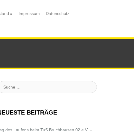
stand
»
Impressum
Datenschutz
uche
NEUESTE BEITRÄGE
ag des Laufens beim TuS Bruchhausen 02 e.V. –