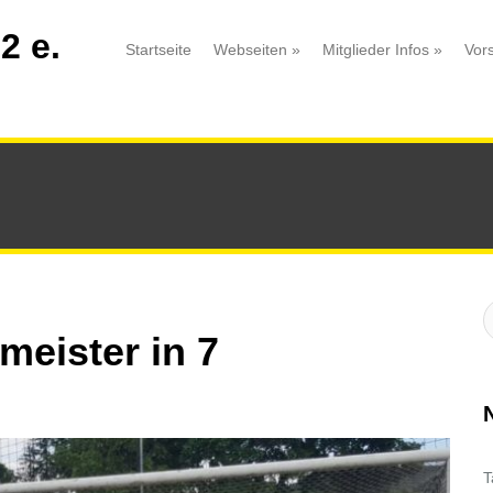
2 e.
Startseite
Webseiten
»
Mitglieder Infos
»
Vor
S
:
meister in 7
T