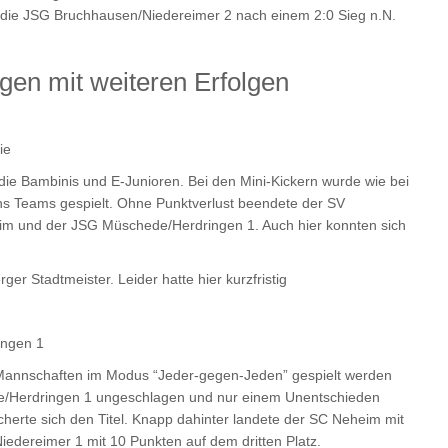
ch die JSG Bruchhausen/Niedereimer 2 nach einem 2:0 Sieg n.N.
en mit weiteren Erfolgen
ie
 Bambinis und E-Junioren. Bei den Mini-Kickern wurde wie bei
chs Teams gespielt. Ohne Punktverlust beendete der SV
m und der JSG Müschede/Herdringen 1. Auch hier konnten sich
ger Stadtmeister. Leider hatte hier kurzfristig
ingen 1
 Mannschaften im Modus “Jeder-gegen-Jeden” gespielt werden
de/Herdringen 1 ungeschlagen und nur einem Unentschieden
erte sich den Titel. Knapp dahinter landete der SC Neheim mit
edereimer 1 mit 10 Punkten auf dem dritten Platz.