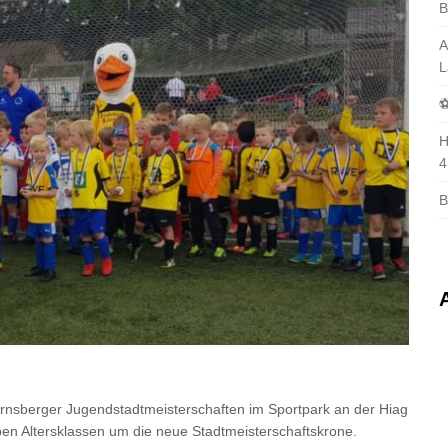
B
A
L
⚽
H
4
B
nsberger Jugendstadtmeisterschaften im Sportpark an der Hiag
ben Altersklassen um die neue Stadtmeisterschaftskrone.