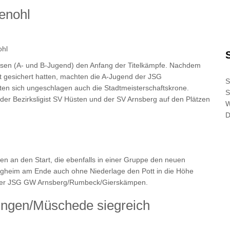
ienohl
ohl
assen (A- und B-Jugend) den Anfang der Titelkämpfe. Nachdem
ft gesichert hatten, machten die A-Jugend der JSG
S
erten sich ungeschlagen auch die Stadtmeisterschaftskrone.
S
er Bezirksligist SV Hüsten und der SV Arnsberg auf den Plätzen
D
n an den Start, die ebenfalls in einer Gruppe den neuen
ergheim am Ende auch ohne Niederlage den Pott in die Höhe
r der JSG GW Arnsberg/Rumbeck/Gierskämpen.
ingen/Müschede siegreich