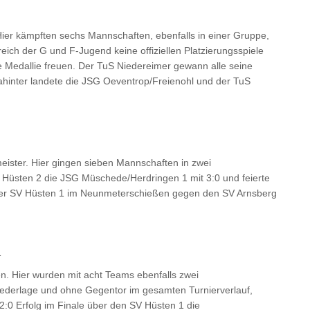
ier kämpften sechs Mannschaften, ebenfalls in einer Gruppe,
ereich der G und F-Jugend keine offiziellen Platzierungsspiele
ne Medallie freuen. Der TuS Niedereimer gewann alle seine
ahinter landete die JSG Oeventrop/Freienohl und der TuS
eister. Hier gingen sieben Mannschaften in zwei
 Hüsten 2 die JSG Müschede/Herdringen 1 mit 3:0 und feierte
ch der SV Hüsten 1 im Neunmeterschießen gegen den SV Arnsberg
1
. Hier wurden mit acht Teams ebenfalls zwei
ederlage und ohne Gegentor im gesamten Turnierverlauf,
2:0 Erfolg im Finale über den SV Hüsten 1 die