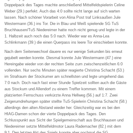
Doppelpack des Tages machte anschließend Mittelfeldspielerin Celine
Weber (29.) perfekt. Auch das 4:0 sollte nicht lange auf sich warten
lassen. Nach schöner Vorarbeit von Alina Post traf Linksaußen Jule
Westermann (36.) ins Tor. Die in Blau und Weiß spielende SG TuS
Bruchhausen/TuS Niedereimer hatte noch nicht genug und legte in der
1. Halbzeit auch noch das 5:0 nach. Wieder war es Anna-Lea
Schlinkmann (39.) die einen Querpass ins leere Tor einschieben konnte.
Nach dem Seitenwechsel dauere es nur wenige Sekunden bis erneut
gejubelt werden konnte. Diesmal konnte Jule Westermann (47.) eine
Hereingabe wieder von der rechten Seite zum zwischenzeitlichen 6:0
vollenden. Nur sechs Minuten später reagierte Christina Schacht (53.)
im Strafraum der Stockumer am schnellsten und legte umgehend das
7:0 nach. Doch nach fast einer Stunde Spielzeit sollten auch die Gäste
aus Stockum und Allendorf zu einem Treffer kommen. Mit einem
platzierten Fernschuss verkürzte Anna Hellweg (56.) auf 1:7. Zwei
Zeigerumdrehungen später stellte TuS-Spielerin Christina Schacht (58.)
allerdings den alten Abstand wieder her. Gleichzeitig war es bei den
HIAG-Damen schon der vierte Doppelpack des Tages. Den
Schlusspunkt aus Sicht der Spielgemeinschaft aus Bruchhausen und
Niedereimer setzte Mittelfeldmotor Laura Rademacher (82.) mit dem
9:1. Den letzten Akt des Spiels konnte aber nochmal die SG