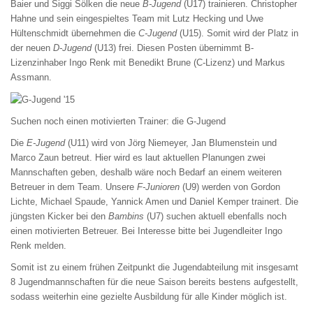
Baier und Siggi Sölken die neue
B-Jugend
(U17) trainieren. Christopher
Hahne und sein eingespieltes Team mit Lutz Hecking und Uwe
Hültenschmidt übernehmen die
C-Jugend
(U15). Somit wird der Platz in
der neuen
D-Jugend
(U13) frei. Diesen Posten übernimmt B-
Lizenzinhaber Ingo Renk mit Benedikt Brune (C-Lizenz) und Markus
Assmann.
Suchen noch einen motivierten Trainer: die G-Jugend
Die
E-Jugend
(U11) wird von Jörg Niemeyer, Jan Blumenstein und
Marco Zaun betreut. Hier wird es laut aktuellen Planungen zwei
Mannschaften geben, deshalb wäre noch Bedarf an einem weiteren
Betreuer in dem Team. Unsere
F-Junioren
(U9) werden von Gordon
Lichte, Michael Spaude, Yannick Amen und Daniel Kemper trainert. Die
jüngsten Kicker bei den
Bambins
(U7) suchen aktuell ebenfalls noch
einen motivierten Betreuer. Bei Interesse bitte bei Jugendleiter Ingo
Renk melden.
Somit ist zu einem frühen Zeitpunkt die Jugendabteilung mit insgesamt
8 Jugendmannschaften für die neue Saison bereits bestens aufgestellt,
sodass weiterhin eine gezielte Ausbildung für alle Kinder möglich ist.