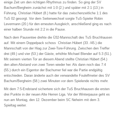
einige Zeit um den richtigen Rhythmus zu finden. So ging der SV
Bachum/Bergheim zunächst mit 1:0 (2.) und später mit 2:1 (13.) in
Führung. Christian Hübert (8.) hatte für das zwischenzeitliche 1:1 des
TuS 02 gesorgt. Vor dem Seitenwechsel sorgte TuS-Spieler Robin
Levermann (20.) für den erneuten Ausgleich, anschließend ging es nach
einer halben Stunde mit 2:2 in die Pause.
Nach dem Pausentee drehte die Ü32-Mannschaft des TuS Bruchhausen
auf. Mit einem Doppelpack schoss Christian Hübert (33. /45.) die
Mannschaft von der Hiag zur Zwei-Tore-Führung. Zwischen den Treffer
drei (49.) und vier (53.) der Gäste, erhöhte Michael Blender auf 5:3 (51.).
Mit seinem vierten Tor an diesem Abend stellte Christian Hübert (54.)
den alten Abstand von zwei Toren wieder her. Als dann noch das 7:4
(55.) durch ein Eigentor der Bachumer fiel war die Partie endgültig
entschieden. Daran änderte auch der verwandelte Foulelfmeter des SV
Bachum/Bergheim (58.) zwei Minuten vor dem Spielende nichts mehr.
Mit dem 7:5-Endstand sichertere sich der TuS Bruchhausen die ersten
drei Punkte in der neuen Alte Herren Liga. Vor der Winterpause geht es
nun am Montag, den 12. Dezember beim SC Neheim mit dem 3.
Spieltag weiter.