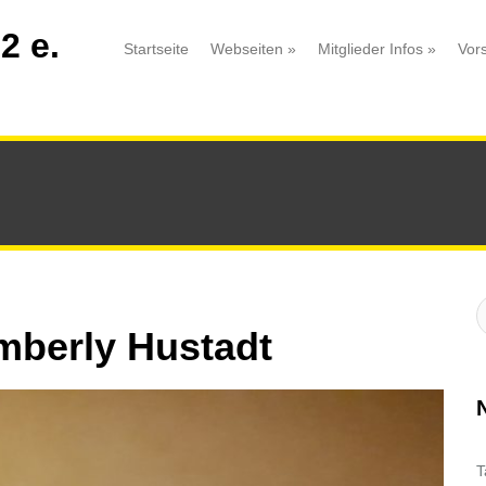
2 e.
Startseite
Webseiten
»
Mitglieder Infos
»
Vor
S
:
mberly Hustadt
T