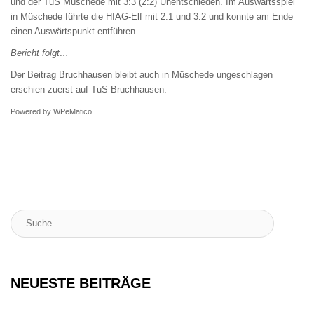
und der TuS Müschede mit 3:3 (2:2) Unentschieden. Im Auswärtsspiel
in Müschede führte die HIAG-Elf mit 2:1 und 3:2 und konnte am Ende
einen Auswärtspunkt entführen.
Bericht folgt…
Der Beitrag
Bruchhausen bleibt auch in Müschede ungeschlagen
erschien zuerst auf
TuS Bruchhausen
.
Powered by
WPeMatico
Suche
:
NEUESTE BEITRÄGE