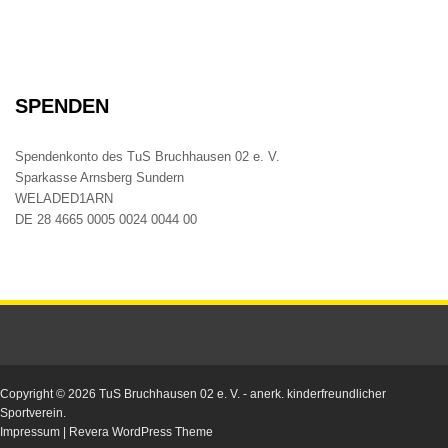
SPENDEN
Spendenkonto des TuS Bruchhausen 02 e. V.
Sparkasse Arnsberg Sundern
WELADED1ARN
DE 28 4665 0005 0024 0044 00
Copyright © 2026
TuS Bruchhausen 02 e. V.
- anerk. kinderfreundlicher
Sportverein.
Impressum
|
Revera WordPress Theme