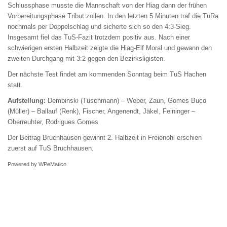
Schlussphase musste die Mannschaft von der Hiag dann der frühen
Vorbereitungsphase Tribut zollen. In den letzten 5 Minuten traf die TuRa
nochmals per Doppelschlag und sicherte sich so den 4:3-Sieg.
Insgesamt fiel das TuS-Fazit trotzdem positiv aus. Nach einer
schwierigen ersten Halbzeit zeigte die Hiag-Elf Moral und gewann den
zweiten Durchgang mit 3:2 gegen den Bezirksligisten.
Der nächste Test findet am kommenden Sonntag beim TuS Hachen
statt.
Aufstellung:
Dembinski (Tuschmann) – Weber, Zaun, Gomes Buco
(Müller) – Ballauf (Renk), Fischer, Angenendt, Jäkel, Feininger –
Oberreuhter, Rodrigues Gomes
Der Beitrag
Bruchhausen gewinnt 2. Halbzeit in Freienohl
erschien
zuerst auf
TuS Bruchhausen
.
Powered by
WPeMatico