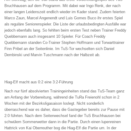
Bruchhausen auf dem Programm. Mit dabei war Ingo Renk, der nach
einer langen Leidenszeit endlich wieder im Kader stand. Zudem feierten
Marco Zaun, Marcel Angenendt und Luis Gomes Buco ihr erstes Spiel
als reguläre Seniorenspieler. Die Liste der urlaubsbedingten Ausfälle war
jedoch ebenfalls lang. So fehlten beim ersten Test neben Trainer Freddy
Quebbemann auch insgesamt 10 Spieler. Für Coach Freddy
Quebbemann standen Co-Trainer Stephen Hoffmann und Torwarttrainer
Finn Pribel an der Seitenlinie. Im TuS-Tor wechselten sich Daniel
Dembinski und Marvin Tuschmann nach der Halbzeit ab.
Hiag-Elf macht aus 0:2 eine 3:2-Führung
Nach nur fünf absolvierten Trainingeinheiten stand das TuS-Team ganz
am Anfang der Vorbereitung, während die TuRa Freienohl schon in 2
Wochen mit der Bezirksligasaison loslegt. Nicht sonderlich
überraschend war es daher, dass die Gastegeber bereits zur Pause mit
2:0 führten. Nach dem Seitenwechsel fand der TuS Bruchhausen bei
schwülem Sommerwetter dann in die Partie. Durch einen lupenreinen
Hattrick von Kai Oberreuther bog die Hiag-Elf die Partie um. In der