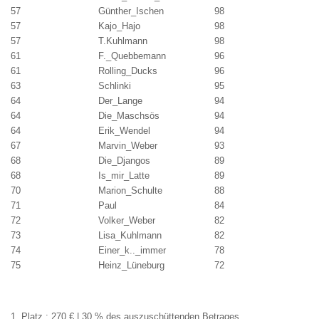
57
Günther_Ischen
98
57
Kajo_Hajo
98
57
T.Kuhlmann
98
61
F._Quebbemann
96
61
Rolling_Ducks
96
63
Schlinki
95
64
Der_Lange
94
64
Die_Maschsös
94
64
Erik_Wendel
94
67
Marvin_Weber
93
68
Die_Djangos
89
68
Is_mir_Latte
89
70
Marion_Schulte
88
71
Paul
84
72
Volker_Weber
82
73
Lisa_Kuhlmann
82
74
Einer_k.._immer
78
75
Heinz_Lüneburg
72
1. Platz : 270 € | 30 % des auszuschüttenden Betrages