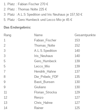
1. Platz : Fabian Fischer 270 €
2. Platz : Thomas Nolte 225 €
3. Platz : A.L.S Spedition und Iris Neuhaus je 157,50 €
5. Platz : Gero Humbeck und
Lecco Mio
je 45 €
Das Endergebnis:
Rang
Name
Gesamtpunkte
1
Fabian_Fischer
153
2
Thomas_Nolte
152
3
A.L.S.Spedition
140
3
Iris_Neuhaus
140
5
Gero_Humbeck
139
5
Lecco_Mio
139
7
Hendrik_Hahne
137
8
Die_Pribels_FDF
135
9
Basti_Bunsen
130
9
Giuliano
130
11
Florian_Strocka
129
12
Renzo
127
13
Chris_Hahne
127
14
Rainer
125