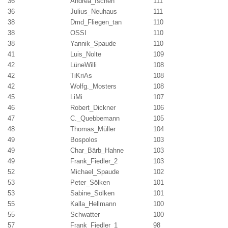
36
Andrea_Ischen
111
36
Julius_Neuhaus
111
38
Dmd_Fliegen_tan
110
38
OSSI
110
38
Yannik_Spaude
110
41
Luis_Nolte
109
42
LüneWilli
108
42
TiKriAs
108
42
Wolfg._Mosters
108
45
LiMi
107
46
Robert_Dickner
106
47
C._Quebbemann
105
48
Thomas_Müller
104
49
Bospolos
103
49
Char_Bärb_Hahne
103
49
Frank_Fiedler_2
103
52
Michael_Spaude
102
53
Peter_Sölken
101
53
Sabine_Sölken
101
55
Kalla_Hellmann
100
55
Schwatter
100
57
Frank_Fiedler_1
98