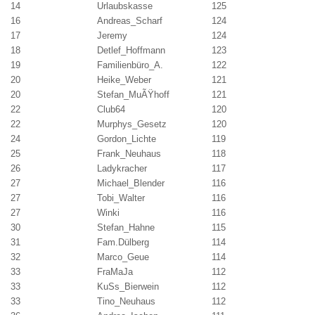
14
Urlaubskasse
125
16
Andreas_Scharf
124
17
Jeremy
124
18
Detlef_Hoffmann
123
19
Familienbüro_A.
122
20
Heike_Weber
121
20
Stefan_MuÃŸhoff
121
22
Club64
120
22
Murphys_Gesetz
120
24
Gordon_Lichte
119
25
Frank_Neuhaus
118
26
Ladykracher
117
27
Michael_Blender
116
27
Tobi_Walter
116
27
Winki
116
30
Stefan_Hahne
115
31
Fam.Dülberg
114
32
Marco_Geue
114
33
FraMaJa
112
33
KuSs_Bierwein
112
33
Tino_Neuhaus
112