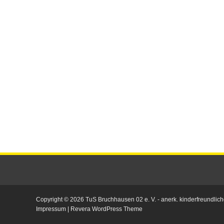
Copyright © 2026
TuS Bruchhausen 02 e. V.
- anerk. kinderfreundlich
Impressum
|
Revera WordPress Theme