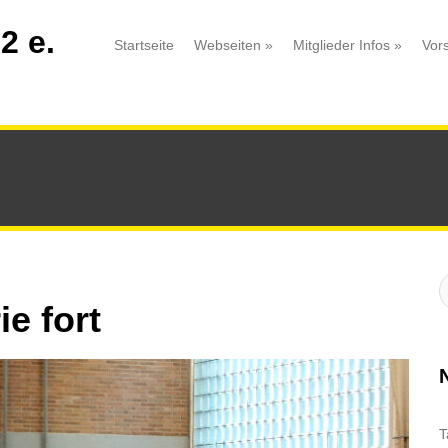
2 e.
Startseite
Webseiten
»
Mitglieder Infos
»
Vor
S
:
ie fort
T