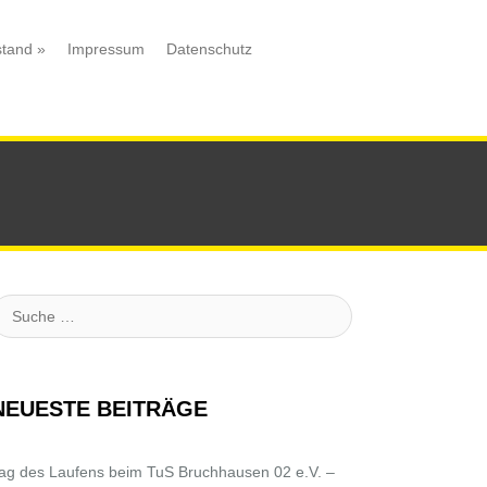
stand
»
Impressum
Datenschutz
uche
NEUESTE BEITRÄGE
ag des Laufens beim TuS Bruchhausen 02 e.V. –