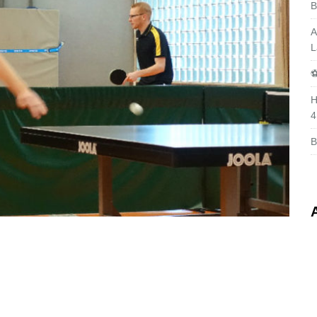
B
A
L
⚽
H
4
B