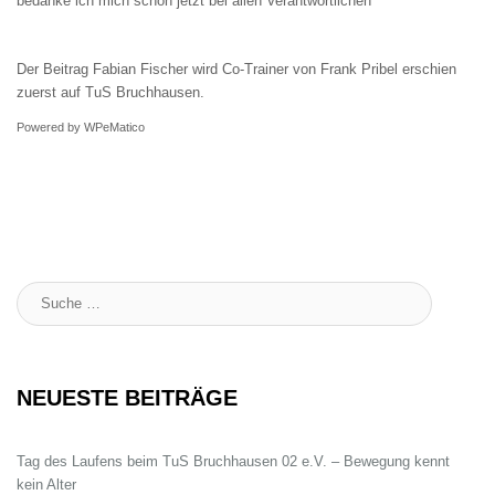
bedanke ich mich schon jetzt bei allen Verantwortlichen”
Der Beitrag
Fabian Fischer wird Co-Trainer von Frank Pribel
erschien
zuerst auf
TuS Bruchhausen
.
Powered by
WPeMatico
Suche
:
NEUESTE BEITRÄGE
Tag des Laufens beim TuS Bruchhausen 02 e.V. – Bewegung kennt
kein Alter