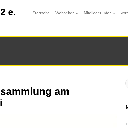
2 e.
Startseite
Webseiten
»
Mitglieder Infos
»
Vor
S
:
ersammlung am
i
T