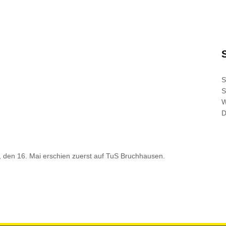
S
S
D
 den 16. Mai
erschien zuerst auf
TuS Bruchhausen
.