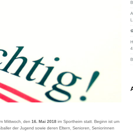
B
A
L
⚽
H
4
B
am Mittwoch, den
16. Mai 2018
im Sportheim statt. Beginn ist um
ßballer der Jugend sowie deren Eltern, Senioren, Seniorinnen