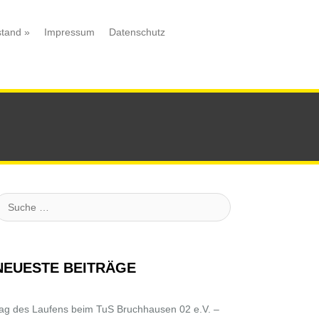
stand
»
Impressum
Datenschutz
uche
NEUESTE BEITRÄGE
ag des Laufens beim TuS Bruchhausen 02 e.V. –