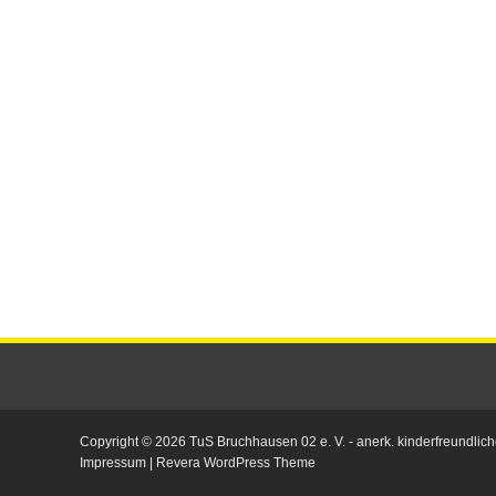
Copyright © 2026
TuS Bruchhausen 02 e. V.
- anerk. kinderfreundlich
Impressum
|
Revera WordPress Theme