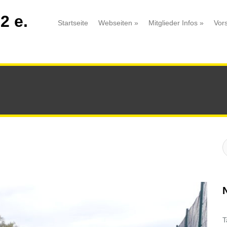
2 e.
Startseite
Webseiten
»
Mitglieder Infos
»
Vor
S
:
T