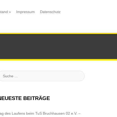
stand
»
Impressum
Datenschutz
uche
NEUESTE BEITRÄGE
ag des Laufens beim TuS Bruchhausen 02 e.V. –