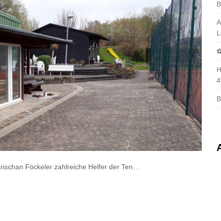
B
A
L
⚽
H
4
B
Krischan Föckeler zahlreiche Helfer der Ten…