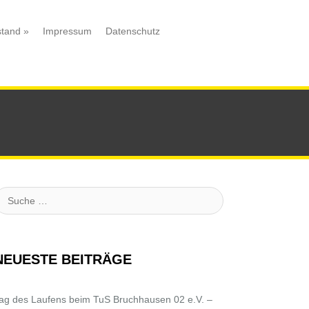
stand
»
Impressum
Datenschutz
uche
NEUESTE BEITRÄGE
ag des Laufens beim TuS Bruchhausen 02 e.V. –