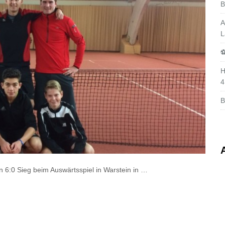
B
A
L
⚽
H
4
B
 6:0 Sieg beim Auswärtsspiel in Warstein in …