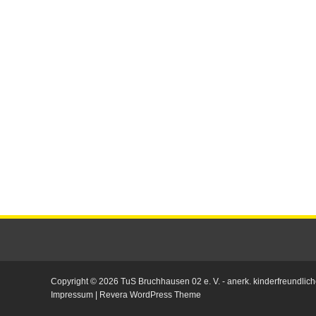
Copyright © 2026
TuS Bruchhausen 02 e. V.
- anerk. kinderfreundlich
Impressum
|
Revera WordPress Theme