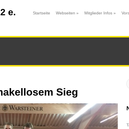
2 e.
Startseite
Webseiten
»
Mitglieder Infos
»
Vor
S
:
 makellosem Sieg
T