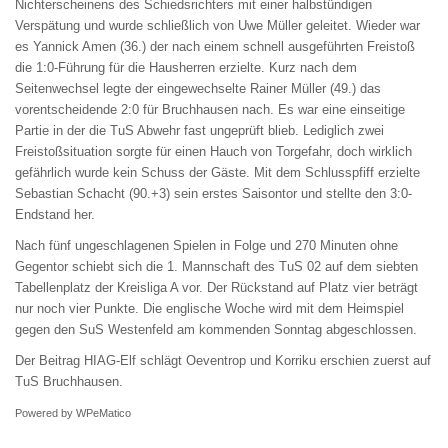
Nichterscheinens des Schiedsrichters mit einer halbstündigen
Verspätung und wurde schließlich von Uwe Müller geleitet. Wieder war
es Yannick Amen (36.) der nach einem schnell ausgeführten Freistoß
die 1:0-Führung für die Hausherren erzielte. Kurz nach dem
Seitenwechsel legte der eingewechselte Rainer Müller (49.) das
vorentscheidende 2:0 für Bruchhausen nach. Es war eine einseitige
Partie in der die TuS Abwehr fast ungeprüft blieb. Lediglich zwei
Freistoßsituation sorgte für einen Hauch von Torgefahr, doch wirklich
gefährlich wurde kein Schuss der Gäste. Mit dem Schlusspfiff erzielte
Sebastian Schacht (90.+3) sein erstes Saisontor und stellte den 3:0-
Endstand her.
Nach fünf ungeschlagenen Spielen in Folge und 270 Minuten ohne
Gegentor schiebt sich die 1. Mannschaft des TuS 02 auf dem siebten
Tabellenplatz der Kreisliga A vor. Der Rückstand auf Platz vier beträgt
nur noch vier Punkte. Die englische Woche wird mit dem Heimspiel
gegen den SuS Westenfeld am kommenden Sonntag abgeschlossen.
Der Beitrag
HIAG-Elf schlägt Oeventrop und Korriku
erschien zuerst auf
TuS Bruchhausen
.
Powered by
WPeMatico