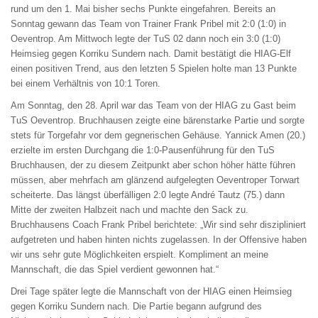
rund um den 1. Mai bisher sechs Punkte eingefahren. Bereits an
Sonntag gewann das Team von Trainer Frank Pribel mit 2:0 (1:0) in
Oeventrop. Am Mittwoch legte der TuS 02 dann noch ein 3:0 (1:0)
Heimsieg gegen Korriku Sundern nach. Damit bestätigt die HIAG-Elf
einen positiven Trend, aus den letzten 5 Spielen holte man 13 Punkte
bei einem Verhältnis von 10:1 Toren.
Am Sonntag, den 28. April war das Team von der HIAG zu Gast beim
TuS Oeventrop. Bruchhausen zeigte eine bärenstarke Partie und sorgte
stets für Torgefahr vor dem gegnerischen Gehäuse. Yannick Amen (20.)
erzielte im ersten Durchgang die 1:0-Pausenführung für den TuS
Bruchhausen, der zu diesem Zeitpunkt aber schon höher hätte führen
müssen, aber mehrfach am glänzend aufgelegten Oeventroper Torwart
scheiterte. Das längst überfälligen 2:0 legte André Tautz (75.) dann
Mitte der zweiten Halbzeit nach und machte den Sack zu.
Bruchhausens Coach Frank Pribel berichtete: „Wir sind sehr diszipliniert
aufgetreten und haben hinten nichts zugelassen. In der Offensive haben
wir uns sehr gute Möglichkeiten erspielt. Kompliment an meine
Mannschaft, die das Spiel verdient gewonnen hat.“
Drei Tage später legte die Mannschaft von der HIAG einen Heimsieg
gegen Korriku Sundern nach. Die Partie begann aufgrund des