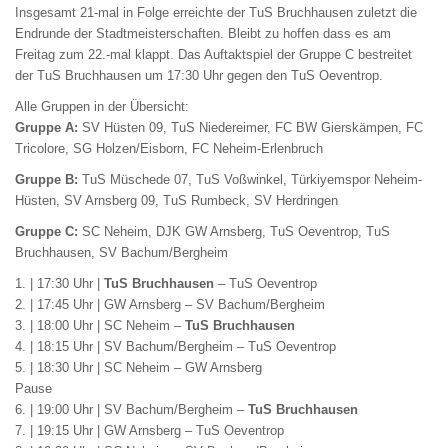
Insgesamt 21-mal in Folge erreichte der TuS Bruchhausen zuletzt die
Endrunde der Stadtmeisterschaften. Bleibt zu hoffen dass es am
Freitag zum 22.-mal klappt. Das Auftaktspiel der Gruppe C bestreitet
der TuS Bruchhausen um 17:30 Uhr gegen den TuS Oeventrop.
Alle Gruppen in der Übersicht:
Gruppe A:
SV Hüsten 09, TuS Niedereimer, FC BW Gierskämpen, FC
Tricolore, SG Holzen/Eisborn, FC Neheim-Erlenbruch
Gruppe B:
TuS Müschede 07, TuS Voßwinkel, Türkiyemspor Neheim-
Hüsten, SV Arnsberg 09, TuS Rumbeck, SV Herdringen
Gruppe C:
SC Neheim, DJK GW Arnsberg, TuS Oeventrop, TuS
Bruchhausen, SV Bachum/Bergheim
1. | 17:30 Uhr |
TuS Bruchhausen
– TuS Oeventrop
2. | 17:45 Uhr | GW Arnsberg – SV Bachum/Bergheim
3. | 18:00 Uhr | SC Neheim –
TuS Bruchhausen
4. | 18:15 Uhr | SV Bachum/Bergheim – TuS Oeventrop
5. | 18:30 Uhr | SC Neheim – GW Arnsberg
Pause
6. | 19:00 Uhr | SV Bachum/Bergheim –
TuS Bruchhausen
7. | 19:15 Uhr | GW Arnsberg – TuS Oeventrop