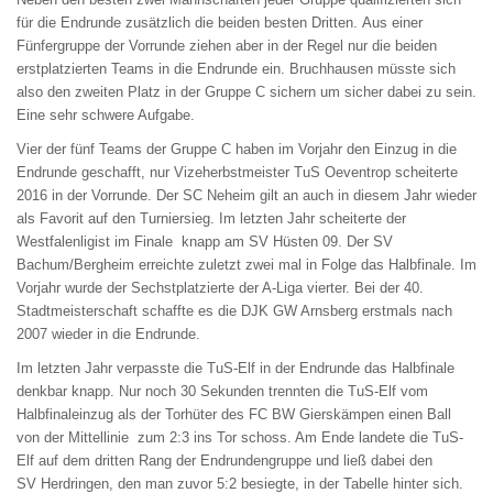
für die Endrunde zusätzlich die beiden besten Dritten. Aus einer
Fünfergruppe der Vorrunde ziehen aber in der Regel nur die beiden
erstplatzierten Teams in die Endrunde ein. Bruchhausen müsste sich
also den zweiten Platz in der Gruppe C sichern um sicher dabei zu sein.
Eine sehr schwere Aufgabe.
Vier der fünf Teams der Gruppe C haben im Vorjahr den Einzug in die
Endrunde geschafft, nur Vizeherbstmeister TuS Oeventrop scheiterte
2016 in der Vorrunde. Der SC Neheim gilt an auch in diesem Jahr wieder
als Favorit auf den Turniersieg. Im letzten Jahr scheiterte der
Westfalenligist im Finale knapp am SV Hüsten 09. Der SV
Bachum/Bergheim erreichte zuletzt zwei mal in Folge das Halbfinale. Im
Vorjahr wurde der Sechstplatzierte der A-Liga vierter. Bei der 40.
Stadtmeisterschaft schaffte es die DJK GW Arnsberg erstmals nach
2007 wieder in die Endrunde.
Im letzten Jahr verpasste die TuS-Elf in der Endrunde das Halbfinale
denkbar knapp. Nur noch 30 Sekunden trennten die TuS-Elf vom
Halbfinaleinzug als der Torhüter des FC BW Gierskämpen einen Ball
von der Mittellinie zum 2:3 ins Tor schoss. Am Ende landete die TuS-
Elf auf dem dritten Rang der Endrundengruppe und ließ dabei den
SV Herdringen, den man zuvor 5:2 besiegte, in der Tabelle hinter sich.