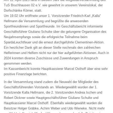
TuS Bruchhausen 02 e.V. wie gewohnt in unserem Vereinslokal, der
Dorfschänke Körner, statt.
Um 19.02 Uhr eröffnete unser 1. Vorsitzender Friedrich-Karl „Kalla“
Hellmann die Versammlung und begrüßte die anwesenden
Sportfreundinnen und Sportfreunde. Im Geschäftsbericht informierte
Geschäftsführer Giuliano Schulte über die gelungene Organisation des
Neujahrsempfangs sowie die erfolgreiche Teilnahme beim
SpardaLeuchtfeuer und die erneut durchgeführte Clementinen-Aktion.
Ein herzlicher Dank gilt an dieser Stelle nochmals den zahlreichen
Helferinnen und Helfern nicht nur der hier aufgeführten Aktionen. Auch in
2024 konnten diverse Zuschüsse und Zuwendungen in Anspruch
genommen werden.
Im Kassenbericht konnte Hauptkassierer Marcel Osthoff über eine sehr
positive Finanzlage berichten.
In der Versammlung stand zudem die Neuwahl der Mitglieder des
Geschäftsführenden Vorstands an. Wiedergewählt wurden der 1.
Vorsitzende Kalla Hellmann, die 2. Vorsitzenden Andrea Ischen und
Robert Dickner sowie Hauptgeschäftsführer Giuliano Schulte und
Hauptkassierer Marcel Osthoff. Ebenfalls wiedergewählt wurden die
Beisitzer Holger Gräbke, Achim Weber und Udo Wieneke. Nicht mehr