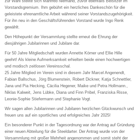
zur Wahl stellte sich Manfred Niemand, zuvor ebenfalls Beisitzer im
Vorstandsgremium. Ihm gebührt ein herzliches Dankeschön für die
geleistete ehrenamtliche Arbeit während seiner Vorstandszugehörigkeit.
Für ihn neu in den Geschäftsführenden Vorstand wurde Ingo Renk
gewählt.
Den Höhepunkt der Versammlung stellte erneut die Ehrung der
diesjährigen Jubilarinnen und Jubilare dar.
Für 50 Jahre Mitgliedschaft wurden Annette Körner und Ellie Hille
geehrt! Als kleine Aufmerksamkeit erhielten beide einen hochwertigen
und modisch zeitlosen Vereinsschal.
25 Jahre Mitglied im Verein sind in diesem Jahr Marcel Angenendt,
Fabian Ballschus, Jörg Blumenstein, Robert Dickner, Katja Schnettler,
Jana und Pia Hecking, Cäcilia Hegener, Maike und Petra Hollmann.,
Niklas Kalweit, Jens Lübke, Diana und Finn Pribel, Franziska Risse,
Leonie-Sophie Stiefermann und Stephanie Vogt.
Wir sagen allen Jubilarinnen und Jubilaren herzlichen Glückwunsch und
freuen uns auf ein sportliches und erfolgreiches Jahr 2025!
Ein besonderer Punkt in der Tagesordnung war der Antrag auf Gründung
einer neuen Abteilung für die Steeldarter. Der Antrag wurde von der
Versammlung mit großer Mehrheit angenommen und somit steht der