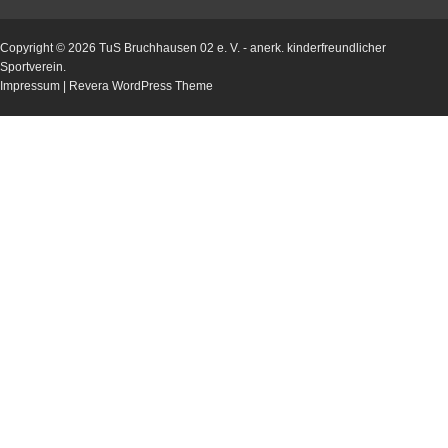
Copyright © 2026
TuS Bruchhausen 02 e. V.
- anerk. kinderfreundlicher
Sportverein.
Impressum
|
Revera WordPress Theme