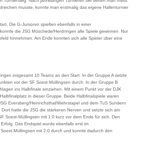
en Turniersieg. Nach jahrelangen Turnieren bei denen man meist
streichen musste, konnte man erstmalig das eigene Hallenturnier
t. Die G-Junioren spielten ebenfalls in einer
konnte die JSG Müschede/Herdringen alle Spiele gewinnen. Nur
efeld hinnehmen. Am Ende konnten sich alle Spieler über eine
ingen insgesamt 10 Teams an den Start. In der Gruppe A setzte
unkten vor der SF Soest-Müllingsen durch. In der Gruppe B
agen ins Halbfinale einziehen. Mit einem Punkt vor der DJK
albfinalplatz in dieser Gruppe. Beide Halbfinalspiele waren
 JSG Eversberg/Heinrichsthal/Wehrstapel und dem TuS Sundern
Dort hatte die JSG die stärkeren Nerven und setzte sich am
 SF Soest-Müllingsen mit 1:0 kurz vor dem Ende für sich. Den
 Erfolg. Das Endspiel wurde ebenfalls erst im
 Soest-Müllingsen mit 2:0 durch und konnte dadurch den