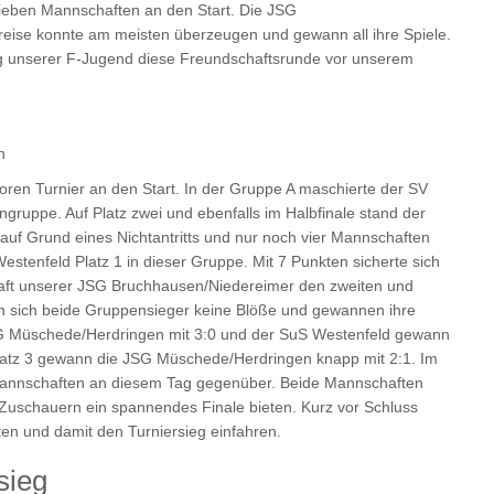
sieben Mannschaften an den Start. Die JSG
nreise konnte am meisten überzeugen und gewann all ihre Spiele.
tung unserer F-Jugend diese Freundschaftsrunde vor unserem
n
ren Turnier an den Start. In der Gruppe A maschierte der SV
ruppe. Auf Platz zwei und ebenfalls im Halbfinale stand der
 auf Grund eines Nichtantritts und nur noch vier Mannschaften
estenfeld Platz 1 in dieser Gruppe. Mit 7 Punkten sicherte sich
aft unserer JSG Bruchhausen/Niedereimer den zweiten und
aben sich beide Gruppensieger keine Blöße und gewannen ihre
SG Müschede/Herdringen mit 3:0 und der SuS Westenfeld gewann
Platz 3 gewann die JSG Müschede/Herdringen knapp mit 2:1. Im
 Mannschaften an diesem Tag gegenüber. Beide Mannschaften
Zuschauern ein spannendes Finale bieten. Kurz vor Schluss
en und damit den Turniersieg einfahren.
sieg