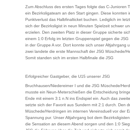
Zum Abschluss des ersten Tages folgte das C-Junioren 
ein Bezirksligateam an den Start gingen. Diese konnten 
Punktverlust das Halbfinalticket buchen. Lediglich im l
sich der Bezirksligist in neun Minuten Spielzeit schwer 
erzielen. Den zweiten Platz in dieser Gruppe sicherte 
einem 1:0 Erfolg im letzten Gruppenspiel gegen die J
in der Gruppe A vor. Dort konnte sich unser Altjahrgang 
zwei landete die erste Mannschaft der JSG Müschede/He
Somit standen sich im ersten Halbfinale die JSG
Erfolgreicher Gastgeber, die U15 unserer JSG
Bruchhausen/Niedereimer I und die JSG Müschede/Herdr
musste ein Neun-Meterschießen die Entscheidung bring
Ende mit einem 3:1 n.N ins Endspiel ein. Auch das zweit
setzte sich der Favorit aus Sundern mit 2:1 durch. Den dr
Müschede/Herdringen im internen Vereinsduell vor der Er
Spannung pur. Unser Altjahrgang bot dem Bezirksligisten 
die Sensation an diesem Abend sorgen und den 1:0 Siegtr