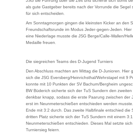
JSG die Führung über die Zeit und sicherte sich somit d
als gute Gastgeber bereits nach der Vorrunde die Segel 
für sich entscheiden.
Am Sonntagmorgen gingen die kleinsten Kicker an den Star
Freundschaftsrunde im Modus Jeder-gegen-Jeden. Hier 
eine Niederlage musste die JSG Berge/Calle-Wallen/Hell
Medaille freuen.
Die siegreichen Teams des D-Jugend Turniers
Den Abschluss machten am Mittag die D-Junioren. Hier g
sich die JSG Eversberg/Heinrichsthal/Wehrstapel mit 9 P
konnte mit 10 Punkten der SV Bachum/Bergheim ungeschl
BW Büderich sicherte sich der TuS Sundern den zweiten H
denkbar knapp, sodass die erste Paarung zwischen der
erst im Neunmeterschießen entschieden werden musste. 
Ende mit 3:2 durch. Das zweite Halbfinale entschied die
dritten Platz sicherte sich der TuS Sundern mit einem 3:1
Neunmeterschießen entschieden. Dieses Mal setzte sich
Turniersieg feiern.