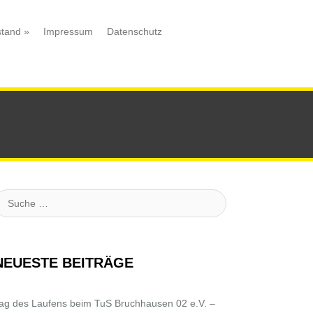
stand
»
Impressum
Datenschutz
uche
NEUESTE BEITRÄGE
ag des Laufens beim TuS Bruchhausen 02 e.V. –