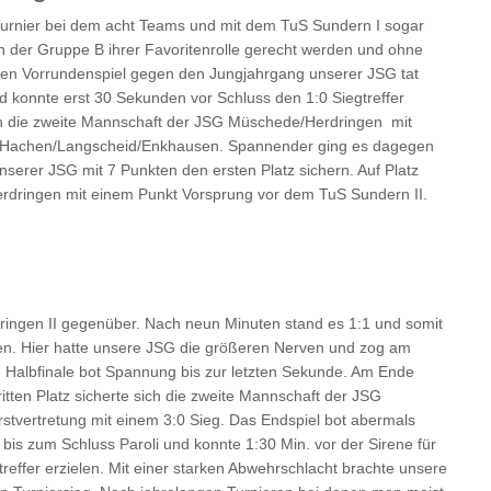
Turnier bei dem acht Teams und mit dem TuS Sundern I sogar
in der Gruppe B ihrer Favoritenrolle gerecht werden und ohne
etzten Vorrundenspiel gegen den Jungjahrgang unserer JSG tat
und konnte erst 30 Sekunden vor Schluss den 1:0 Siegtreffer
sich die zweite Mannschaft der JSG Müschede/Herdringen mit
SG Hachen/Langscheid/Enkhausen. Spannender ging es dagegen
unserer JSG mit 7 Punkten den ersten Platz sichern. Auf Platz
rdringen mit einem Punkt Vorsprung vor dem TuS Sundern II.
ingen II gegenüber. Nach neun Minuten stand es 1:1 und somit
en. Hier hatte unsere JSG die größeren Nerven und zog am
e Halbfinale bot Spannung bis zur letzten Sekunde. Am Ende
itten Platz sicherte sich die zweite Mannschaft der JSG
stvertretung mit einem 3:0 Sieg. Das Endspiel bot abermals
bis zum Schluss Paroli und konnte 1:30 Min. vor der Sirene für
effer erzielen. Mit einer starken Abwehrschlacht brachte unsere