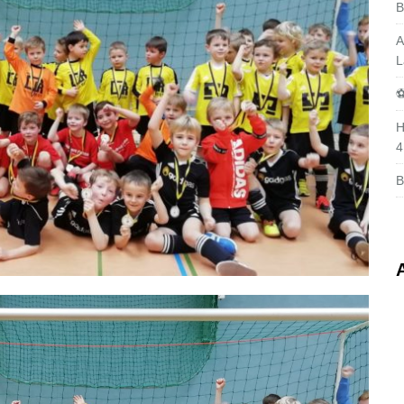
B
A
L
⚽
H
4
B