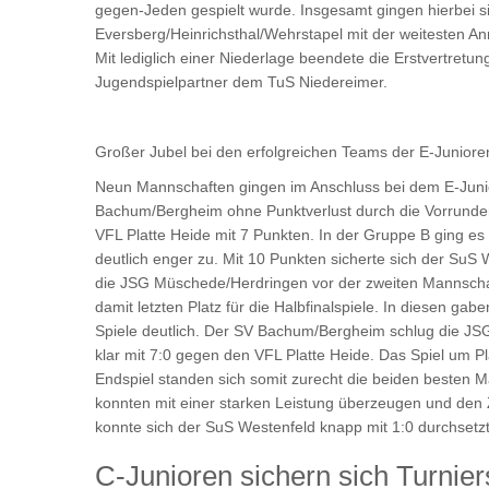
gegen-Jeden gespielt wurde. Insgesamt gingen hierbei 
Eversberg/Heinrichsthal/Wehrstapel mit der weitesten A
Mit lediglich einer Niederlage beendete die Erstvertre
Jugendspielpartner dem TuS Niedereimer.
Großer Jubel bei den erfolgreichen Teams der E-Juniore
Neun Mannschaften gingen im Anschluss bei dem E-Junio
Bachum/Bergheim ohne Punktverlust durch die Vorrundeng
VFL Platte Heide mit 7 Punkten. In der Gruppe B ging es
deutlich enger zu. Mit 10 Punkten sicherte sich der SuS W
die JSG Müschede/Herdringen vor der zweiten Mannsch
damit letzten Platz für die Halbfinalspiele. In diesen g
Spiele deutlich. Der SV Bachum/Bergheim schlug die J
klar mit 7:0 gegen den VFL Platte Heide. Das Spiel um 
Endspiel standen sich somit zurecht die beiden besten
konnten mit einer starken Leistung überzeugen und den 
konnte sich der SuS Westenfeld knapp mit 1:0 durchsetzt
C-Junioren sichern sich Turnier