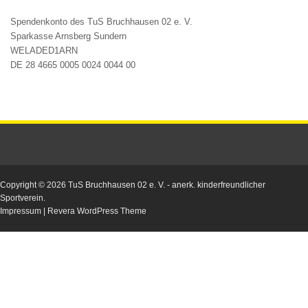
Spendenkonto des TuS Bruchhausen 02 e. V.
Sparkasse Arnsberg Sundern
WELADED1ARN
DE 28 4665 0005 0024 0044 00
Copyright © 2026
TuS Bruchhausen 02 e. V.
- anerk. kinderfreundlicher
Sportverein.
Impressum
|
Revera WordPress Theme