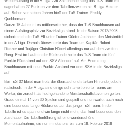
Wiederaufstieg in die A-Liga. Am Saisonende stieg das TuS Team mit
sagenhaften 27 Punkten vor dem Tabellenzweiten als B-Liga Meister
auf. Schon vor sieben Jahren hieß der TuS-Trainer: Freddy
Quebbemann.
Ganze 15 Jahre ist es mittlerweile her, dass der TuS Bruchhausen auf
einem Aufstiegsplatz zur Bezirksliga stand. In der Saison 2012/2003
sicherte sich die TuS-Elf unter Trainer Günter Jochheim den Meistertitel
in der A-Liga. Damals überwinterte das Team um Kapitän Robert
Dickner und Torjäger Christian Hübert allerdings nur auf dem zweiten
Rang. Erst im Laufe in der Rückrunde holte das TuS-Team die fünf
Punkte Rückstand auf den SSV Allendorf auf. Am Ende stieg
Bruchhausen mit neun Punkte Abstand vor dem SSV in die Bezirksliga
auf.
Bei TuS 02 bleibt man trotz der überraschend starken Hinrunde jedoch
realistisch. In der A-Liga sind einige sehr ambitionierte Teams am
Werke, die zurecht als hochgehandelte Meisterschaftsfavoriten gelten.
Grade einmal 14 von 30 Spielen sind gespielt und nun wartet auch noch
eine besonders lange Rückrunde auf das junge TuS-Team. In der
Tabelle ist es spannend wie lange nicht mehr, das freut besonders den
Zuschauer. Die Tabellenführung ist eine wunderschöne
Momentaufnahme, die nun mindestens bis zum 18. Februar 2018