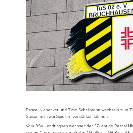
Pascal Niebecker und Timo Schellmann wechseln zum T
Saison mit zwei Spielern verstärken können.
Vom BSV Lendringsen wechselt der 27-jährige Pascal Nie
seinen Neuzugang im zentralen Mittelfeld: „Mit Pascal b