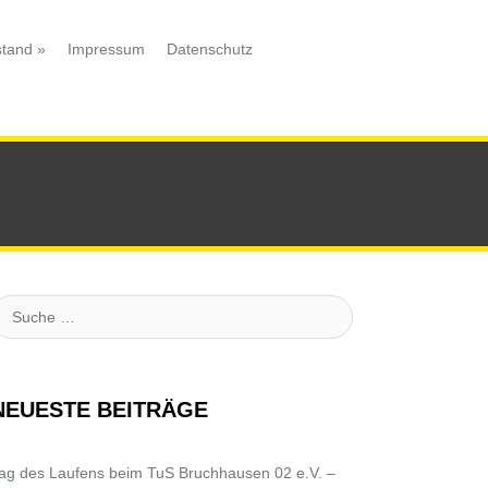
stand
»
Impressum
Datenschutz
uche
NEUESTE BEITRÄGE
ag des Laufens beim TuS Bruchhausen 02 e.V. –