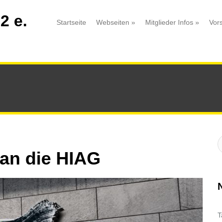
2 e.
Startseite
Webseiten
»
Mitglieder Infos
»
Vor
S
:
an die HIAG
T