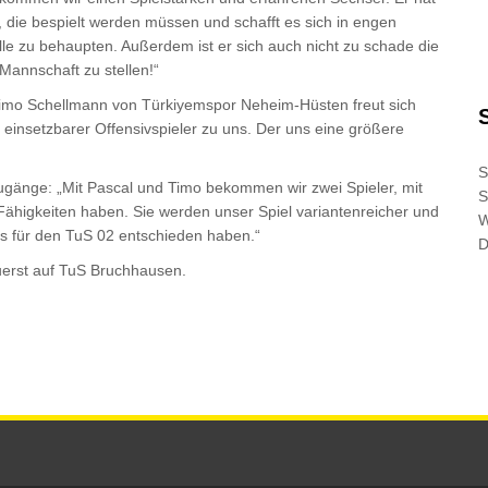
 die bespielt werden müssen und schafft es sich in engen
e zu behaupten. Außerdem ist er sich auch nicht zu schade die
 Mannschaft zu stellen!“
Timo Schellmann von Türkiyemspor Neheim-Hüsten freut sich
el einsetzbarer Offensivspieler zu uns. Der uns eine größere
S
ugänge: „Mit Pascal und Timo bekommen wir zwei Spieler, mit
S
Fähigkeiten haben. Sie werden unser Spiel variantenreicher und
ngs für den TuS 02 entschieden haben.“
D
erst auf
TuS Bruchhausen
.