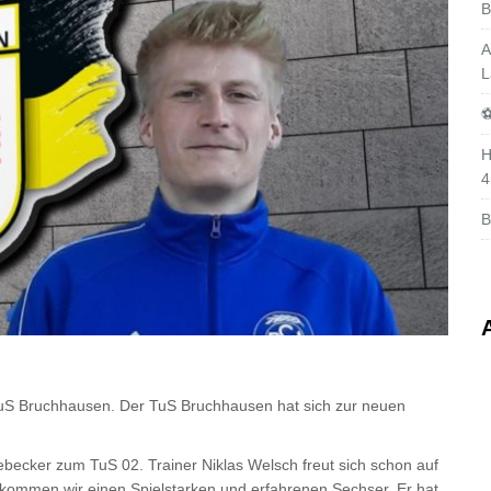
B
A
L
⚽
H
4
B
uS Bruchhausen. Der TuS Bruchhausen hat sich zur neuen
becker zum TuS 02. Trainer Niklas Welsch freut sich schon auf
ekommen wir einen Spielstarken und erfahrenen Sechser. Er hat