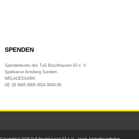
SPENDEN
Spendenkonto des TuS Bruchhausen 02 e. V.
Sparkasse Arnsberg Sundern
WELADED1ARN
DE 28 4665 0005 0024 0044 00
Copyright © 2026
TuS Bruchhausen 02 e. V.
- anerk. kinderfreundlicher