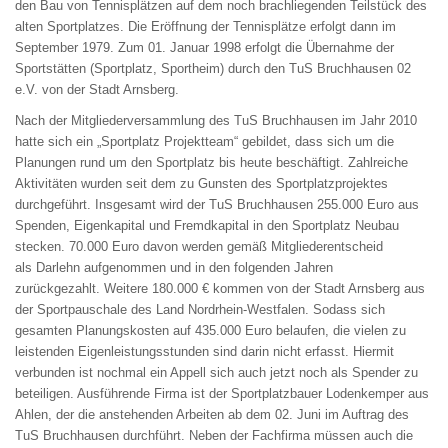
den Bau von Tennisplätzen auf dem noch brachliegenden Teilstück des
alten Sportplatzes. Die Eröffnung der Tennisplätze erfolgt dann im
September 1979. Zum 01. Januar 1998 erfolgt die Übernahme der
Sportstätten (Sportplatz, Sportheim) durch den TuS Bruchhausen 02
e.V. von der Stadt Arnsberg.
Nach der Mitgliederversammlung des TuS Bruchhausen im Jahr 2010
hatte sich ein „Sportplatz Projektteam“ gebildet, dass sich um die
Planungen rund um den Sportplatz bis heute beschäftigt. Zahlreiche
Aktivitäten wurden seit dem zu Gunsten des Sportplatzprojektes
durchgeführt. Insgesamt wird der TuS Bruchhausen 255.000 Euro aus
Spenden, Eigenkapital und Fremdkapital in den Sportplatz Neubau
stecken. 70.000 Euro davon werden gemäß Mitgliederentscheid
als Darlehn aufgenommen und in den folgenden Jahren
zurückgezahlt. Weitere 180.000 € kommen von der Stadt Arnsberg aus
der Sportpauschale des Land Nordrhein-Westfalen. Sodass sich
gesamten Planungskosten auf 435.000 Euro belaufen, die vielen zu
leistenden Eigenleistungsstunden sind darin nicht erfasst. Hiermit
verbunden ist nochmal ein Appell sich auch jetzt noch als Spender zu
beteiligen. Ausführende Firma ist der Sportplatzbauer Lodenkemper aus
Ahlen, der die anstehenden Arbeiten ab dem 02. Juni im Auftrag des
TuS Bruchhausen durchführt. Neben der Fachfirma müssen auch die