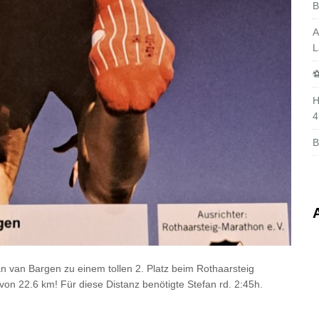
B
A
L
⚽
H
4
B
an van Bargen zu einem tollen 2. Platz beim Rothaarsteig
on 22.6 km! Für diese Distanz benötigte Stefan rd. 2:45h.