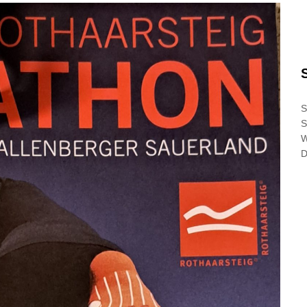
S
S
D