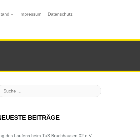
stand
»
Impressum
Datenschutz
uche
NEUESTE BEITRÄGE
ag des Laufens beim TuS Bruchhausen 02 e.V. –