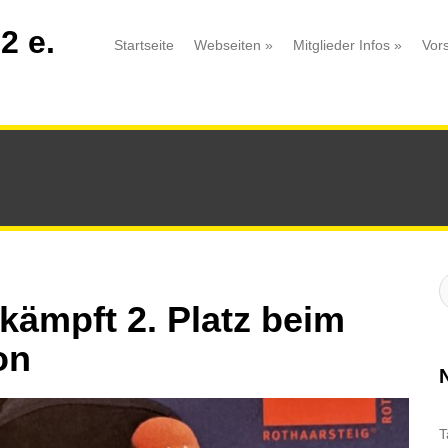
2 e.
Startseite
Webseiten
»
Mitglieder Infos
»
Vor
S
:
kämpft 2. Platz beim
on
T