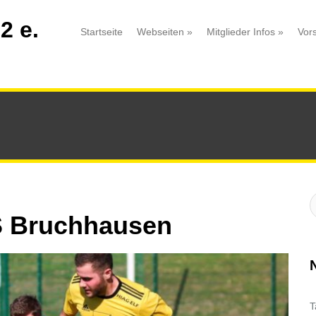
2 e.
Startseite
Webseiten
»
Mitglieder Infos
»
Vor
S
:
uS Bruchhausen
T