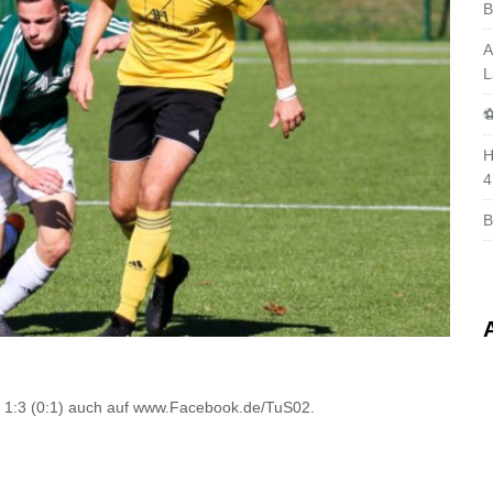
B
A
L
⚽
H
4
B
n 1:3 (0:1) auch auf www.Facebook.de/TuS02.