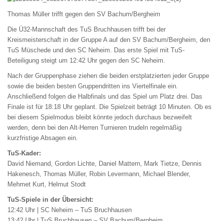
Thomas Müller trifft gegen den SV Bachum/Bergheim
Die Ü32-Mannschaft des TuS Bruchhausen trifft bei der
Kreismeisterschaft in der Gruppe A auf den SV Bachum/Bergheim, den
TuS Müschede und den SC Neheim. Das erste Spiel mit TuS-
Beteiligung steigt um 12:42 Uhr gegen den SC Neheim.
Nach der Gruppenphase ziehen die beiden erstplatzierten jeder Gruppe
sowie die beiden besten Gruppendritten ins Viertelfinale ein.
Anschließend folgen die Halbfinals und das Spiel um Platz drei. Das
Finale ist für 18:18 Uhr geplant. Die Spielzeit beträgt 10 Minuten. Ob es
bei diesem Spielmodus bleibt könnte jedoch durchaus bezweifelt
werden, denn bei den Alt-Herren Turnieren trudeln regelmäßig
kurzfristige Absagen ein.
TuS-Kader:
David Niemand, Gordon Lichte, Daniel Mattern, Mark Tietze, Dennis
Hakenesch, Thomas Müller, Robin Levermann, Michael Blender,
Mehmet Kurt, Helmut Stodt
TuS-Spiele in der Übersicht:
12:42 Uhr | SC Neheim – TuS Bruchhausen
13:42 Uhr | TuS Bruchhausen – SV Bachum/Bergheim