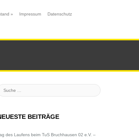
stand
»
Impressum
Datenschutz
uche
NEUESTE BEITRÄGE
ag des Laufens beim TuS Bruchhausen 02 e.V. –