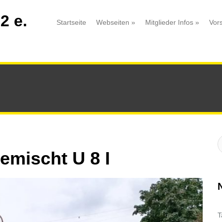
2 e.
Startseite
Webseiten
»
Mitglieder Infos
»
Vor
S
:
emischt U 8 I
T