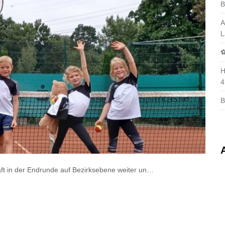
B
A
L
⚽
H
4
B
aft in der Endrunde auf Bezirksebene weiter un…