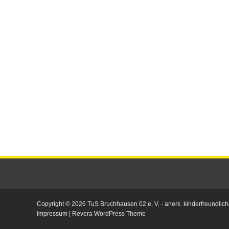
Copyright © 2026
TuS Bruchhausen 02 e. V.
- anerk. kinderfreundlich
Impressum
|
Revera WordPress Theme