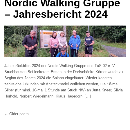
Nordic Walking Gruppe
– Jahresbericht 2024
Jahresrückblick 2024 der Nordic Walking-Gruppe des TuS 02 e. V.
Bruchhausen Bei leckerem Essen in der Dorfschänke Körner wurde zu
Beginn des Jahres 2024 die Saison eingeläutet: Wieder konnten
zahlreiche Urkunden mit Anstecknadel verliehen werden, u.a.: 8-mal
Silber (für mind. 10-mal 1 Stunde am Stück NW) an Jutta Kneer, Silvia
Hörhold, Norbert Wiegelmann, Klaus Hagedorn, […]
Post
←
Older posts
navigation